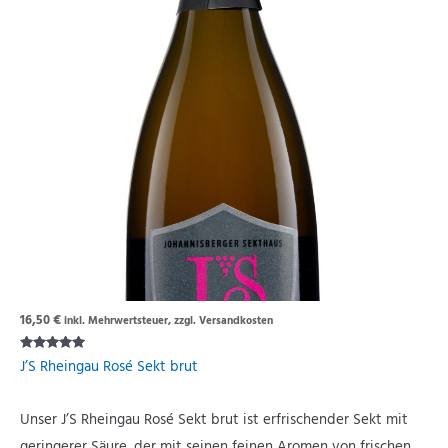
16,50
€
inkl. Mehrwertsteuer, zzgl. Versandkosten
Rated
J’S Rheingau Rosé Sekt brut
5.00
out of 5
Unser J’S Rheingau Rosé Sekt brut ist erfrischender Sekt mit