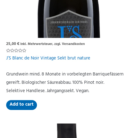
25,00
€
inkl. Mehrwertsteuer, zzgl. Versandkosten
Rated
J’S Blanc de Noir Vintage Sekt brut nature
0
out
of
5
Grundwein mind. 8 Monate in vorbelegten Barriquefässern
gereift. Biologischer Säureabbau. 100% Pinot noir.
Selektive Handlese. Jahrgangssekt. Vegan.
Add to cart