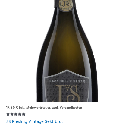
17,50
€
inkl. Mehrwertsteuer, zzgl. Versandkosten
Rated
J’S Riesling Vintage Sekt brut
5.00
out of 5