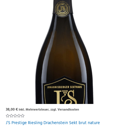
38,00
€
inkl. Mehrwertsteuer, zzgl. Versandkosten
Rated
J’S Prestige Riesling Drachenstein Sekt brut nature
0
out