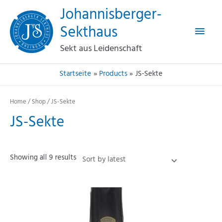
Haup
Zum
Johannisberger-
Inhalt
Sekthaus
springen
Sekt aus Leidenschaft
Startseite
Products
JS-Sekte
Home
/
Shop
/ JS-Sekte
JS-Sekte
Showing all 9 results