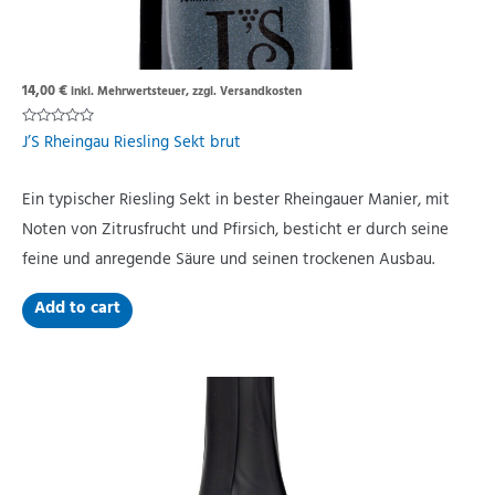
14,00
€
inkl. Mehrwertsteuer, zzgl. Versandkosten
Rated
J’S Rheingau Riesling Sekt brut
0
out
of
5
Ein typischer Riesling Sekt in bester Rheingauer Manier, mit
Noten von Zitrusfrucht und Pfirsich, besticht er durch seine
feine und anregende Säure und seinen trockenen Ausbau.
Add to cart