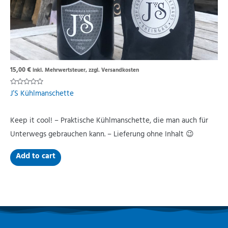
15,00
€
inkl. Mehrwertsteuer, zzgl. Versandkosten
Rated
J’S Kühlmanschette
0
out
of
5
Keep it cool! – Praktische Kühlmanschette, die man auch für
Unterwegs gebrauchen kann. – Lieferung ohne Inhalt 😉
Add to cart