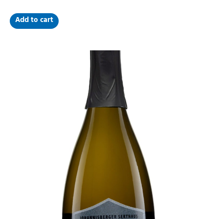
of
5
Add to cart