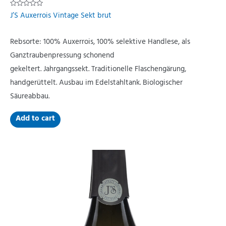
Rated
J’S Auxerrois Vintage Sekt brut
0
out
of
5
Rebsorte: 100% Auxerrois, 100% selektive Handlese, als
Ganztraubenpressung schonend
gekeltert. Jahrgangssekt. Traditionelle Flaschengärung,
handgerüttelt. Ausbau im Edelstahltank. Biologischer
Säureabbau.
Add to cart