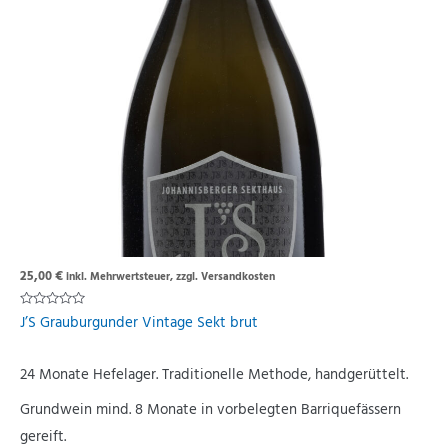
25,00
€
inkl. Mehrwertsteuer, zzgl. Versandkosten
Rated
J’S Grauburgunder Vintage Sekt brut
0
out
of
5
24 Monate Hefelager. Traditionelle Methode, handgerüttelt.
Grundwein mind. 8 Monate in vorbelegten Barriquefässern
gereift.