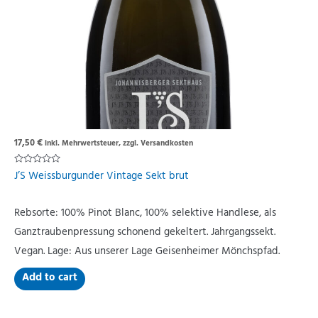
17,50
€
inkl. Mehrwertsteuer, zzgl. Versandkosten
Rated
J’S Weissburgunder Vintage Sekt brut
0
out
of
5
Rebsorte: 100% Pinot Blanc, 100% selektive Handlese, als
Ganztraubenpressung schonend gekeltert. Jahrgangssekt.
Vegan. Lage: Aus unserer Lage Geisenheimer Mönchspfad.
Add to cart