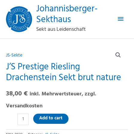
Haup
Zum
Johannisberger-
Inhalt
Sekthaus
springen
Sekt aus Leidenschaft
J’S
JS-Sekte
Prestige
J’S Prestige Riesling
Riesling
Drachenstein
Drachenstein Sekt brut nature
Sekt
brut
38,00
€
inkl. Mehrwertsteuer, zzgl.
nature
Versandkosten
quantity
Add to cart