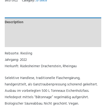
SKU:
0922
Category:
JS-Sekte
Description
Additional information
Reviews (0)
Rebsorte: Riesling
Jahrgang: 2022
Herkunft: Rüdesheimer Drachenstein, Rheingau
Selektive Handlese, traditionelle Flaschengärung,
handgerüttelt, als Ganztraubenpressung schonend gekeltert.
Ausbau im vorbelegten 500 L Tonneaux Eichenholzfass.
Hefedepot mittels “Bâtonnage” regelmäßig aufgerührt.
Biologischer Säureabbau. Nicht geschönt. Vegan.