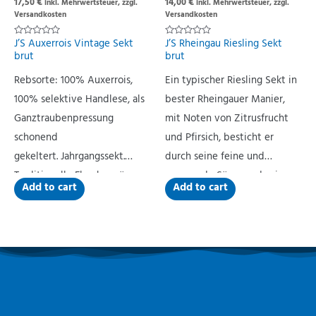
17,50
€
14,00
€
inkl. Mehrwertsteuer, zzgl.
inkl. Mehrwertsteuer, zzgl.
Versandkosten
Versandkosten
J’S Auxerrois Vintage Sekt
J’S Rheingau Riesling Sekt
Rated
Rated
0
0
brut
brut
out
out
of
of
5
5
Rebsorte: 100% Auxerrois,
Ein typischer Riesling Sekt in
100% selektive Handlese, als
bester Rheingauer Manier,
Ganztraubenpressung
mit Noten von Zitrusfrucht
schonend
und Pfirsich, besticht er
gekeltert. Jahrgangssekt.
durch seine feine und
Traditionelle Flaschengärung,
anregende Säure und seinen
Add to cart
Add to cart
handgerüttelt. Ausbau im
trockenen Ausbau.
Edelstahltank. Biologischer
Säureabbau.