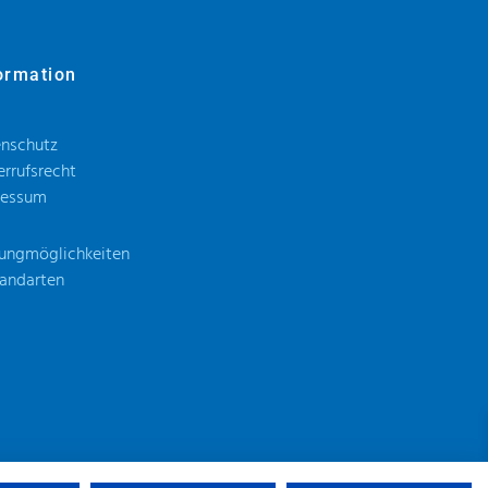
ormation
nschutz
rrufsrecht
ressum
ungmöglichkeiten
andarten