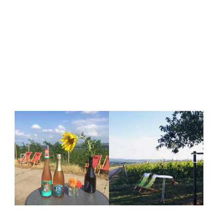
Uhr
25.04.2026 Sektbörse der traditionellen Sektmacher
I
kurfürstliches Schloss Mainz
I
11-17 Uhr
04.09.2026
Bubbles in Board I
auf der Robert Stolz
I
17 Uhr