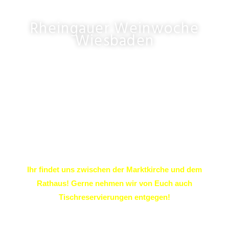
Rheingauer Weinwoche
Wiesbaden
WIESBADEN WIRD ZUR
HAUPSTADT DES WEINES –
ODER DIE LÄNGSTE
WEINTHEKE DER WELT
Eine kleine Auswahl unserer Sekte findet Ihr im Stand
des VDP Weinguts „Graf von Kanitz“ aus Lorch. Wie
immer ein Highlight im Jahr!
Ihr findet uns zwischen der Marktkirche und dem
Rathaus! Gerne nehmen wir von Euch auch
Tischreservierungen entgegen!
Termin: