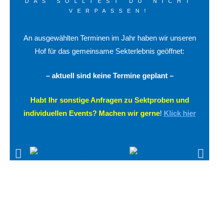
DAS SOLLTEST DU NICHT
VERPASSEN!
An ausgewählten Terminen im Jahr haben wir unseren
Hof für das gemeinsame Sekterlebnis geöffnet:
– aktuell sind keine Termine geplant –
Habt Ihr sonstige Anfragen zu Sektproben und
individuellen Events? Machen wir gerne
!
K
lick hie
r