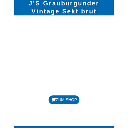
J’S Grauburgunder
Vintage Sekt brut
REBSORTE: GRAUBURGUNDER
JAHRGANG: 2022
HANDLESE, TRADITIONELLE
FLASCHENGÄRUNG,
HANDGERÜTTELT
IM BARRIQUE GEREIFT
ALKOHLGEHALT: 12,0 %
DOSAGE: 6 G/LITER
GESAMTSÄURE: 6 G/LITER
Preis: 25,00 € / Flasche
ZUM SHOP