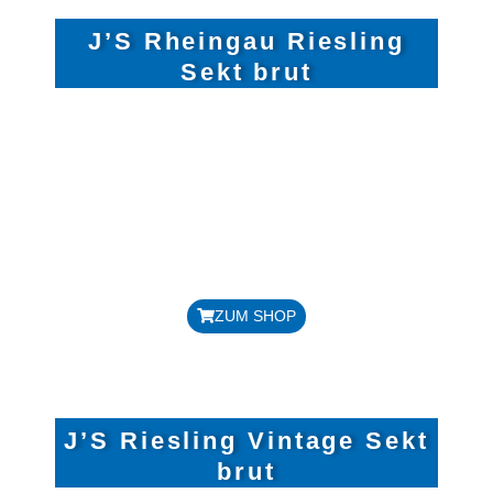
J’S Rheingau Riesling
Sekt brut
REBSORTE: RIESLING
JAHRGANG: 2022
ALKOHOLGEHALT 12,5 %
DOSAGE: 12 G/LITER
GESAMTSÄURE 7,0 G/LITER
Preis: 14,00 € / Flasche
ZUM SHOP
J’S Riesling Vintage Sekt
brut