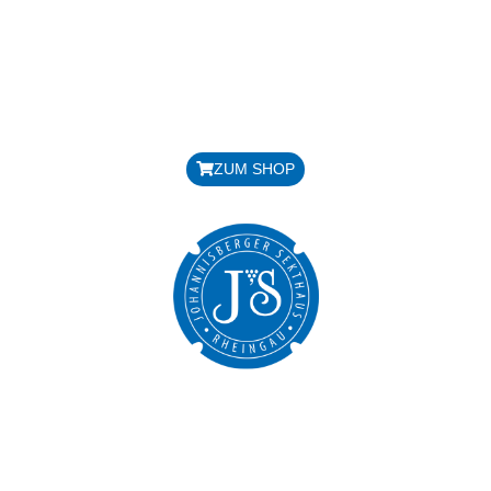
HANDGERÜTTELT
ALKOHOLGEHALT: 12,5 %
DOSAGE: 9 G/LITER
GESAMTSÄURE: 6,3 G/LITER
Preis: 17,50 € / Flasche
ZUM SHOP