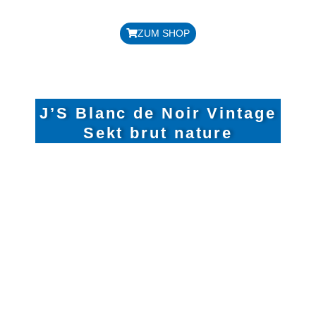
Preis: 17,50 € / Flasche
ZUM SHOP
J’S Blanc de Noir Vintage
Sekt brut nature
REBSORTE: SPÄTBURGUNDER
JAHRGANG: 2021
HANDLESE, TRADITIONELLE
FLASCHENGÄRUNG,
HANDGERÜTTELT
IM BARRIQUE GEREIFT
ALKOHOLGEHALT: 11,0 %
DOSAGE: ZERO DOSAGE 0 G/LITER
GESAMTSÄURE: 5,8 G/LITER