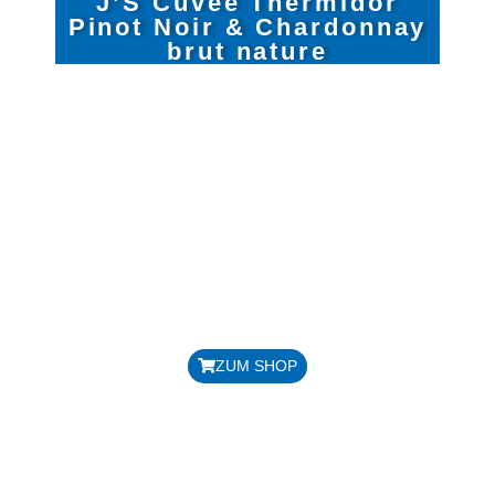
J’S Cuvée Thermidor
Pinot Noir & Chardonnay
brut nature
CUVÉE AUS PINOT NOIR UND
CHARDONNAY (50:50)
HANDLESE, TRADIONELLE
FLASCHENGÄRUNG,
HANDGERÜTTELT
AUSBAU DES PINOT NOIR IM
VORBELEGTEN BARRIQUEFASS
DOSAGE: ZERO DOSAGE 0 G/LITER
Preis: 38,00 € / Flasche
ZUM SHOP