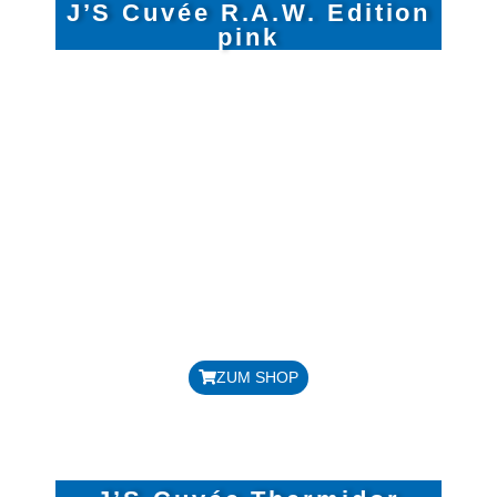
J’S Cuvée R.A.W. Edition
pink
REBSORTE: CUVÉE AUS JE 1/3
RIESLING, AUXERROIS &
WEISSBURGUNDER
JAHRGANG: 2021
HANDLESE, TRADITIONELLE
FLASCHENGÄRUNG,
HANDGERÜTTELT
ALKOHOLGEHALT:12,0 %
DOSAGE: 8 G/LITER
Preis: 20,00 € / Flasche
ZUM SHOP