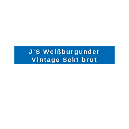
J’S Weißburgunder
Vintage Sekt brut
REBSORTE: WEISSBURGUNDER
JAHRGANG: 2022
HANDLESE, TRADITIONELLE
FLASCHENGÄRUNG,
HANDGERÜTTELT
ALKOHOLGEHALT: 12,0 %
DOSAGE: 4 G/LITER
GESAMTSÄURE: 6,5 G/LITER