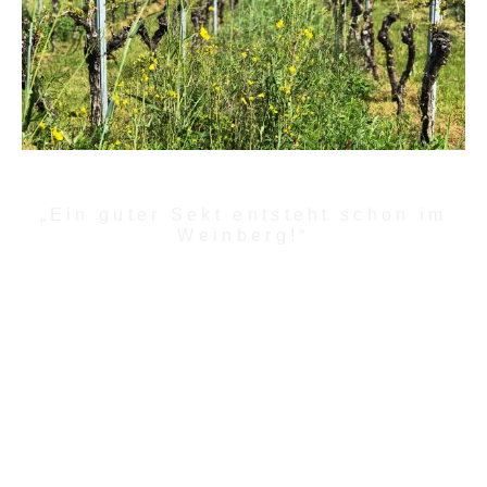
„Ein guter Sekt entsteht schon im
Weinberg!“
Während wir in unserer Anfangszeit zunächst
besonders geeignete Sektgrundweine zugekauft
haben, um diese zu Sekt zu veredeln, wurde bald
klar: Unsere Wunschqualitäten lassen sich nur
dann erreichen, wenn wir die Möglichkeit haben,
schon bei der Weinbereitung und bei der Lese, also