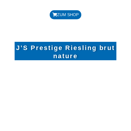
Preis: 25,00 € / Flasche
ZUM SHOP
J’S Prestige Riesling brut
nature
REBSORTE: RIESLING
HERKUNFT: RÜDESHEIMER
DRACHSTEIN
HANDLESE, TRADIONELLE
FLASCHENGÄRUNG,
HANDGERÜTTELT
AUSBAU IM 500 L TONNEAUX
EICHENHOLZFASS
DOSAGE: ZERO DOSAGE 0 G/LITER