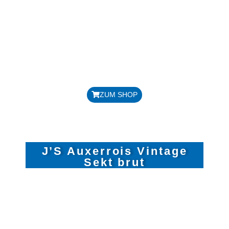
REBSORTE: SPÄTBURGUNDER
JAHRGANG: 2023
ALKOHOLGEHALT 12,5 %
DOSAGE: 12 G/LITER
GESAMTSÄURE 5,9 G/LITER
Preis: 16,50 € / Flasche
ZUM SHOP
J’S Auxerrois Vintage
Sekt brut
REBSORTE: AUXERROIS
JAHRGANG: 2023
HANDLESE, TRADITIONELLE
FLASCHENGÄRUNG,