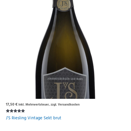
17,50
€
inkl. Mehrwertsteuer, zzgl. Versandkosten
Rated
J’S Riesling Vintage Sekt brut
5.00
out of 5