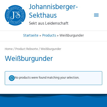
Haup
Zum
Johannisberger-
Inhalt
Sekthaus
springen
Sekt aus Leidenschaft
Startseite
Products
Weißburgunder
Home
/ Product Rebsorte / Weißburgunder
Weißburgunder
No products were found matching your selection.