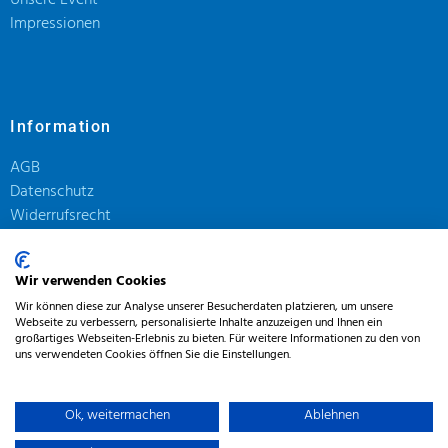
Unsere Event
Impressionen
Information
AGB
Datenschutz
Widerrufsrecht
Impressum
Wir verwenden Cookies
Zahlungmöglichkeiten
Wir können diese zur Analyse unserer Besucherdaten platzieren, um unsere
Versandarten
Webseite zu verbessern, personalisierte Inhalte anzuzeigen und Ihnen ein
großartiges Webseiten-Erlebnis zu bieten. Für weitere Informationen zu den von
uns verwendeten Cookies öffnen Sie die Einstellungen.
Ok, weitermachen
Ablehnen
0
© 2020, J’S Johannisberger Sekthaus