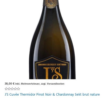
38,00
€
inkl. Mehrwertsteuer, zzgl. Versandkosten
Rated
J’S Cuvée Thermidor Pinot Noir & Chardonnay Sekt brut nature
0
out
of
5