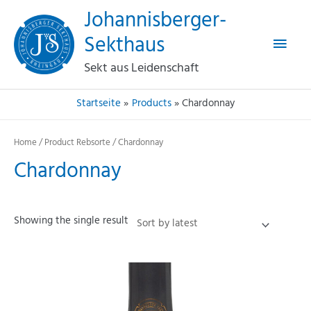
Haup
Zum
Johannisberger-
Inhalt
Sekthaus
springen
Sekt aus Leidenschaft
Startseite
Products
Chardonnay
Home
/ Product Rebsorte / Chardonnay
Chardonnay
Showing the single result