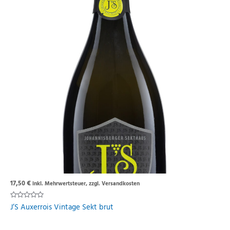
17,50
€
inkl. Mehrwertsteuer, zzgl. Versandkosten
Rated
J’S Auxerrois Vintage Sekt brut
0
out
of
5