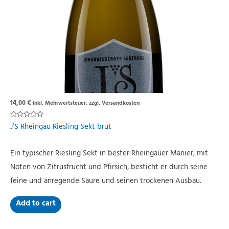
14,00
€
inkl. Mehrwertsteuer, zzgl. Versandkosten
Rated
J’S Rheingau Riesling Sekt brut
0
out
of
5
Ein typischer Riesling Sekt in bester Rheingauer Manier, mit
Noten von Zitrusfrucht und Pfirsich, besticht er durch seine
feine und anregende Säure und seinen trockenen Ausbau.
Add to cart